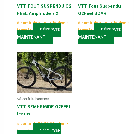
VTT TOUT SUSPENDU O2
VTT Tout Suspendu
FEEL Amplitude 7.2
O2Feel SOAR
à partir de
40,00
€
la demi-
à partir de
40,00
€
la demi-
RÉSERVER
RÉSERVER
journée
journée
MAINTENANT
MAINTENANT
Vélos à la location
VTT SEMI-RIGIDE O2FEEL
Icarus
à partir de
30,00
€
la demi-
RÉSERVER
journée