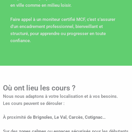
en ville comme en milieu loisir.
Faire appel à un moniteur certifié MCF, c’est s’assurer
d’un encadrement professionnel, bienveillant et
structuré, pour apprendre ou progresser en toute
confiance.
Où ont lieu les cours ?
Nous nous adaptons à votre localisation et à vos besoins.
Les cours peuvent se dérouler :
À proximité de
Brignoles
,
Le Val
,
Carcès
,
Cotignac
…
Sur des
zones calmes
ou
espaces sécurisés
pour les débutants