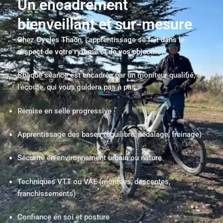
Un encadrement
bienveillant et sur-mesure
Chez
Cycles Thaon
, l’apprentissage se fait
dans le
respect de votre rythme et de vos objectifs
.
Chaque séance est encadrée par un moniteur qualifié, à
l’écoute, qui vous guidera pas à pas :
Remise en selle progressive
Apprentissage des bases (équilibre, pédalage, freinage)
Sécurité en environnement urbain ou nature
Techniques VTT ou VAE (montées, descentes,
franchissements)
Confiance en soi et posture