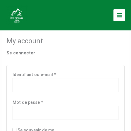
Aller
Obligatoire
Obligatoire
Obligatoire
au
contenu
My account
Se connecter
Identifiant ou e-mail
*
Mot de passe
*
Se souvenir de moi